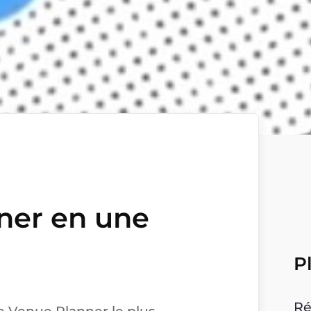
ner en une
P
Ré
de Venue Planner le plus