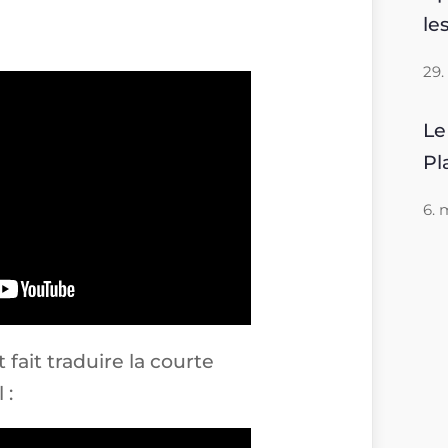
le
29.
Le
Pl
6. 
fait traduire la courte
 :