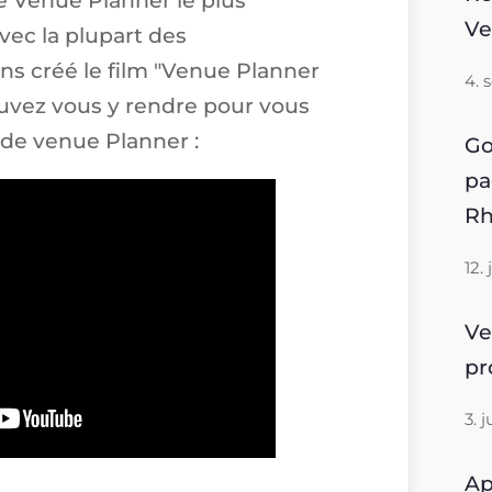
Ve
vec la plupart des
ons créé le film "Venue Planner
4. 
uvez vous y rendre pour vous
 de venue Planner :
Go
pa
Rh
12.
Ve
p
3. 
Ap