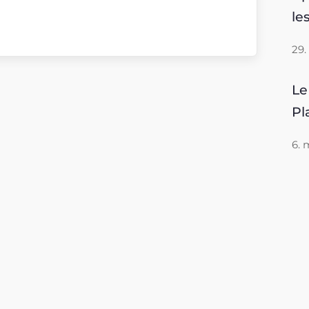
le
29.
Le
Pl
6. 