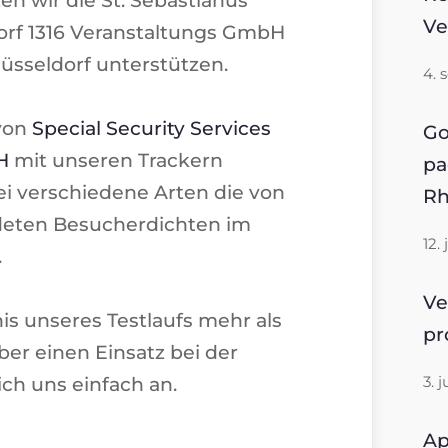
Ve
orf 1316 Veranstaltungs GmbH
üsseldorf unterstützen.
4. 
 von
Special Security Services
Go
H
mit unseren Trackern
pa
ei verschiedene Arten die von
Rh
deten Besucherdichten im
12.
.
Ve
is unseres Testlaufs mehr als
p
ber einen Einsatz bei der
ch uns einfach an.
3. 
Ap