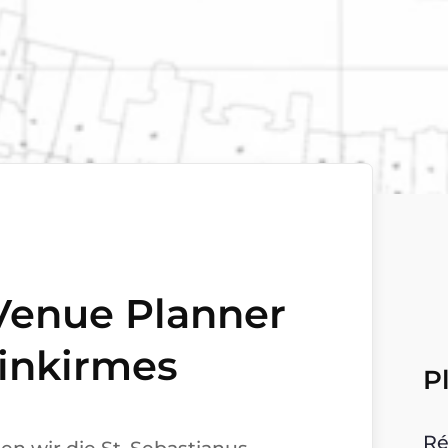
 Venue Planner
einkirmes
P
Ré
n wir die St. Sebastianus