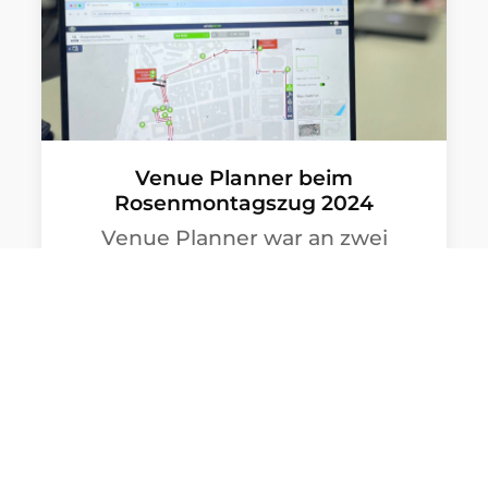
Venue Planner beim
Rosenmontagszug 2024
Venue Planner war an zwei
Tagen für das Comitee
Düsseldorfer Carneval in der
Koordinierungsgruppe im
Düsseldorfer Rathaus im Einsatz.
Neben der akribischen Planung
des Personals entlang der
gesamten Zugstrecke konnte